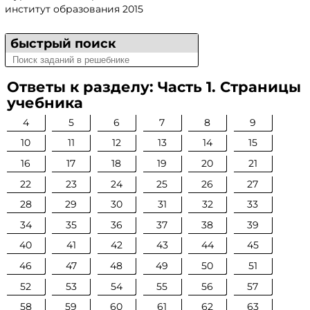
институт образования 2015
быстрый поиск
Ответы к разделу: Часть 1. Страницы
учебника
4
5
6
7
8
9
10
11
12
13
14
15
16
17
18
19
20
21
22
23
24
25
26
27
28
29
30
31
32
33
34
35
36
37
38
39
40
41
42
43
44
45
46
47
48
49
50
51
52
53
54
55
56
57
58
59
60
61
62
63