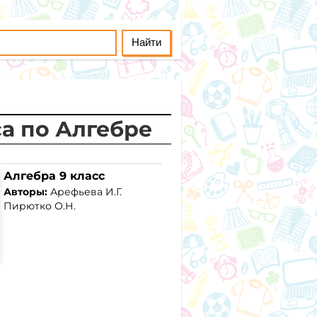
са по Алгебре
Алгебра 9 класс
Авторы:
Арефьева И.Г.
Пирютко О.Н.