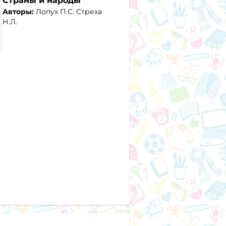
Авторы:
Лопух П.С. Стреха
Н.Л.