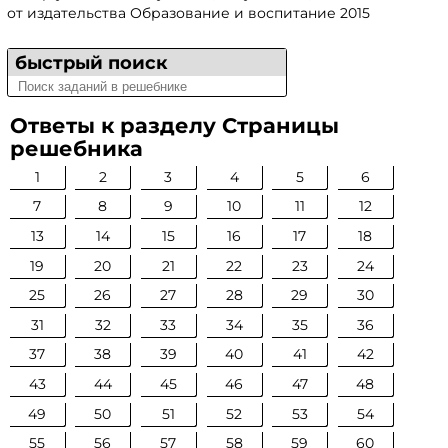
от издательства Образование и воспитание 2015
быстрый поиск
Ответы к разделу Страницы
решебника
1
2
3
4
5
6
7
8
9
10
11
12
13
14
15
16
17
18
19
20
21
22
23
24
25
26
27
28
29
30
31
32
33
34
35
36
37
38
39
40
41
42
43
44
45
46
47
48
49
50
51
52
53
54
55
56
57
58
59
60