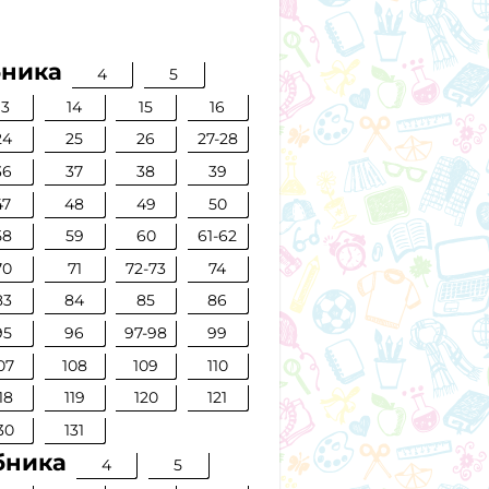
бника
4
5
13
14
15
16
24
25
26
27-28
36
37
38
39
47
48
49
50
58
59
60
61-62
70
71
72-73
74
83
84
85
86
95
96
97-98
99
07
108
109
110
18
119
120
121
30
131
бника
4
5