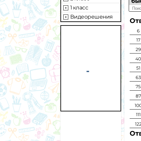
бы
1 класс
Видеорешения
От
6
17
29
4
51
63
75
87
10
111
12
От