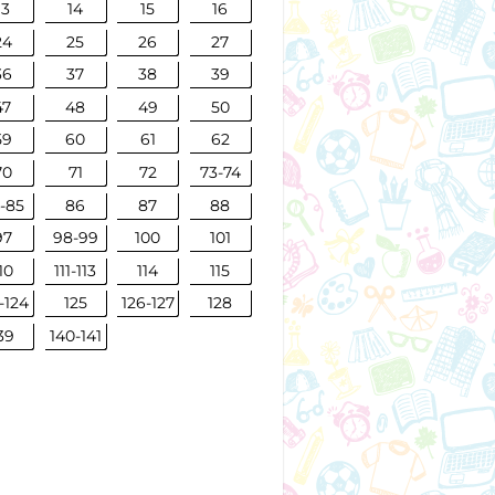
13
14
15
16
24
25
26
27
36
37
38
39
47
48
49
50
59
60
61
62
70
71
72
73-74
-85
86
87
88
97
98-99
100
101
10
111-113
114
115
-124
125
126-127
128
39
140-141