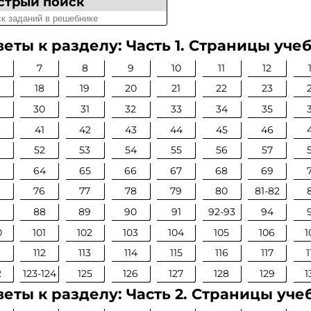
стрый поиск
веты к разделу: Часть 1. Страницы уче
7
8
9
10
11
12
18
19
20
21
22
23
30
31
32
33
34
35
0
41
42
43
44
45
46
52
53
54
55
56
57
64
65
66
67
68
69
76
77
78
79
80
81-82
88
89
90
91
92-93
94
0
101
102
103
104
105
106
1
112
113
114
115
116
117
1
2
123-124
125
126
127
128
129
1
веты к разделу: Часть 2. Страницы уче