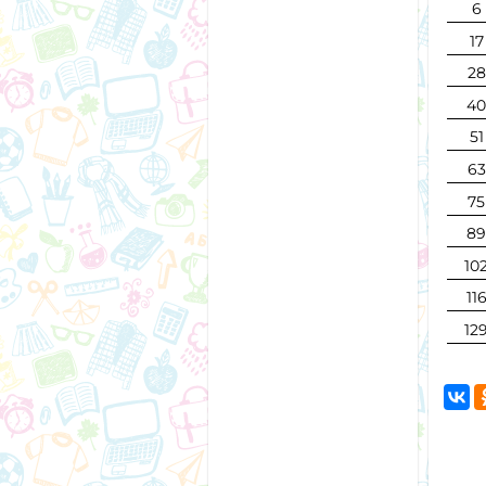
6
17
28
4
51
63
75
8
10
11
12