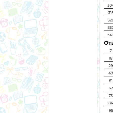
30
31
32
33
34
Отв
7
18
29
4
51
62
73
8
95