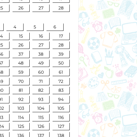
25
26
27
28
4
5
6
14
15
16
17
25
26
27
28
36
37
38
39
47
48
49
50
58
59
60
61
69
70
71
72
80
81
82
83
91
92
93
94
02
103
104
105
13
114
115
116
24
125
126
127
35
136
137
138