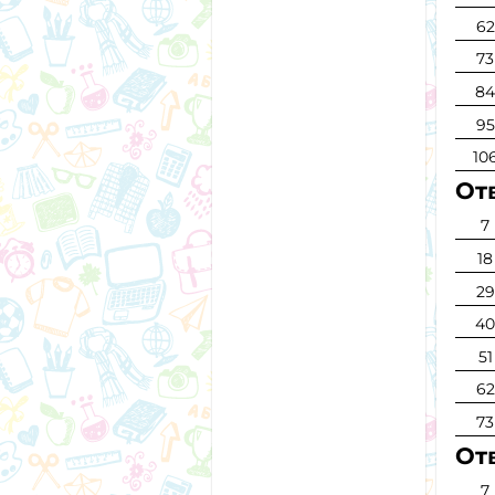
62
73
8
95
10
Отв
7
18
29
4
51
62
73
Отв
7