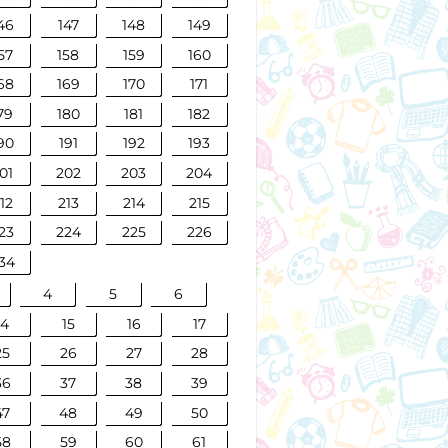
46
147
148
149
57
158
159
160
68
169
170
171
79
180
181
182
90
191
192
193
01
202
203
204
12
213
214
215
23
224
225
226
34
4
5
6
14
15
16
17
25
26
27
28
36
37
38
39
47
48
49
50
58
59
60
61