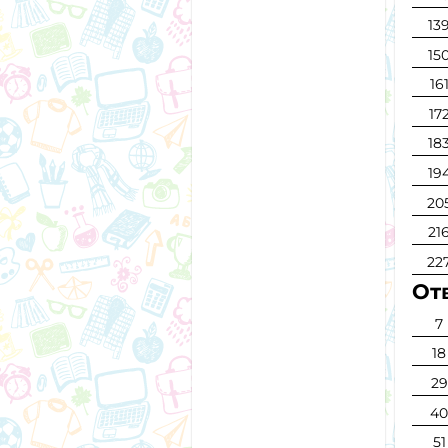
13
15
16
17
18
19
20
21
22
Отв
7
18
29
4
51