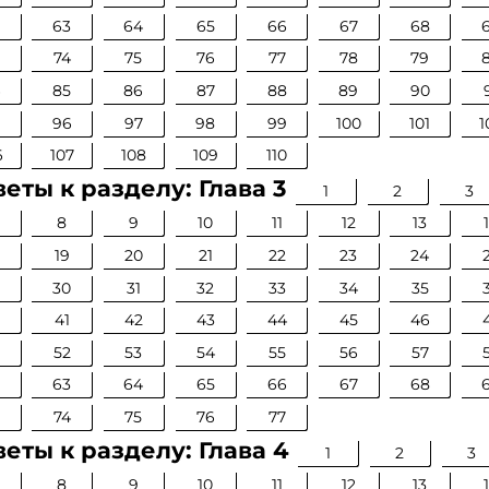
63
64
65
66
67
68
74
75
76
77
78
79
4
85
86
87
88
89
90
96
97
98
99
100
101
1
6
107
108
109
110
еты к разделу: Глава 3
1
2
3
8
9
10
11
12
13
19
20
21
22
23
24
30
31
32
33
34
35
0
41
42
43
44
45
46
52
53
54
55
56
57
63
64
65
66
67
68
74
75
76
77
еты к разделу: Глава 4
1
2
3
8
9
10
11
12
13