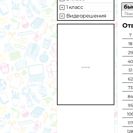
бы
1 класс
Видеорешения
Отв
7
18
29
4
51
62
73
8
95
10
11
12