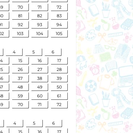
69
70
71
72
80
81
82
83
91
92
93
94
02
103
104
105
4
5
6
14
15
16
17
25
26
27
28
36
37
38
39
47
48
49
50
58
59
60
61
69
70
71
72
4
5
6
14
15
16
17