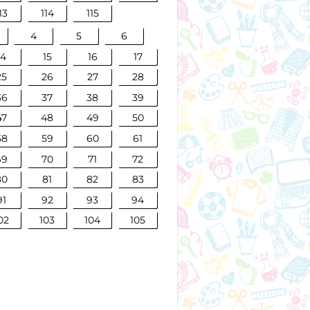
13
114
115
4
5
6
14
15
16
17
25
26
27
28
36
37
38
39
47
48
49
50
58
59
60
61
69
70
71
72
80
81
82
83
91
92
93
94
02
103
104
105