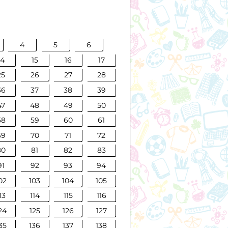
4
5
6
14
15
16
17
25
26
27
28
36
37
38
39
47
48
49
50
58
59
60
61
69
70
71
72
80
81
82
83
91
92
93
94
02
103
104
105
13
114
115
116
24
125
126
127
35
136
137
138