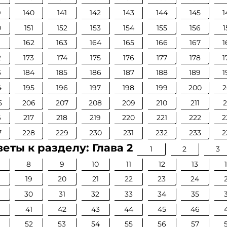
9
140
141
142
143
144
145
1
0
151
152
153
154
155
156
1
1
162
163
164
165
166
167
1
2
173
174
175
176
177
178
1
3
184
185
186
187
188
189
1
4
195
196
197
198
199
200
2
5
206
207
208
209
210
211
2
6
217
218
219
220
221
222
2
7
228
229
230
231
232
233
2
еты к разделу: Глава 2
1
2
3
8
9
10
11
12
13
19
20
21
22
23
24
30
31
32
33
34
35
0
41
42
43
44
45
46
52
53
54
55
56
57