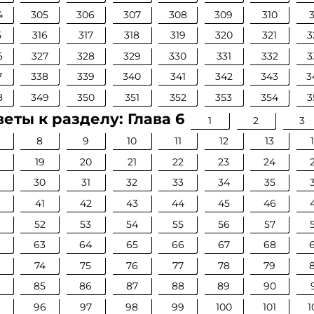
4
305
306
307
308
309
310
3
5
316
317
318
319
320
321
3
6
327
328
329
330
331
332
3
7
338
339
340
341
342
343
3
8
349
350
351
352
353
354
3
еты к разделу: Глава 6
1
2
3
8
9
10
11
12
13
19
20
21
22
23
24
30
31
32
33
34
35
0
41
42
43
44
45
46
52
53
54
55
56
57
63
64
65
66
67
68
74
75
76
77
78
79
4
85
86
87
88
89
90
96
97
98
99
100
101
1