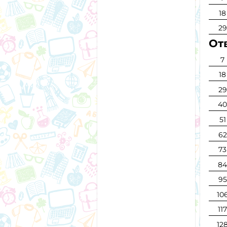
18
29
Отв
7
18
29
4
51
62
73
8
95
10
11
12