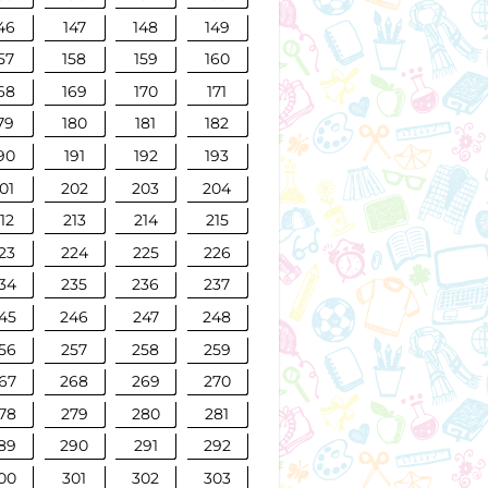
46
147
148
149
57
158
159
160
68
169
170
171
79
180
181
182
90
191
192
193
01
202
203
204
12
213
214
215
23
224
225
226
34
235
236
237
45
246
247
248
56
257
258
259
67
268
269
270
78
279
280
281
89
290
291
292
00
301
302
303