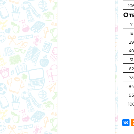
10
Отв
7
18
29
4
51
62
73
8
95
10