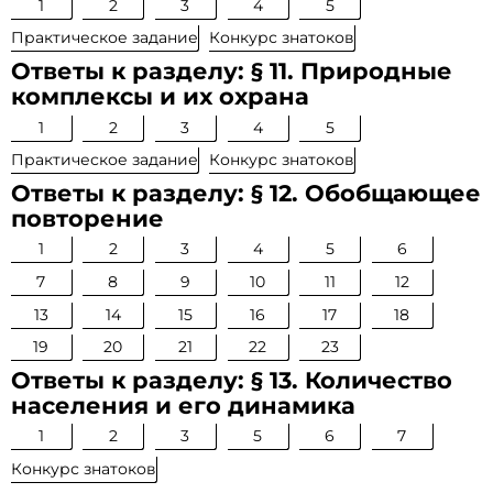
1
2
3
4
5
Практическое задание
Конкурс знатоков
Ответы к разделу: § 11. Природные
комплексы и их охрана
1
2
3
4
5
Практическое задание
Конкурс знатоков
Ответы к разделу: § 12. Обобщающее
повторение
1
2
3
4
5
6
7
8
9
10
11
12
13
14
15
16
17
18
19
20
21
22
23
Ответы к разделу: § 13. Количество
населения и его динамика
1
2
3
5
6
7
Конкурс знатоков