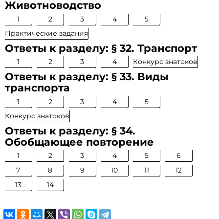
Животноводство
1
2
3
4
5
Практические задания
Ответы к разделу: § 32. Транспорт
1
2
3
4
Конкурс знатоков
Ответы к разделу: § 33. Виды
транспорта
1
2
3
4
5
Конкурс знатоков
Ответы к разделу: § 34.
Обобщающее повторение
1
2
3
4
5
6
7
8
9
10
11
12
13
14