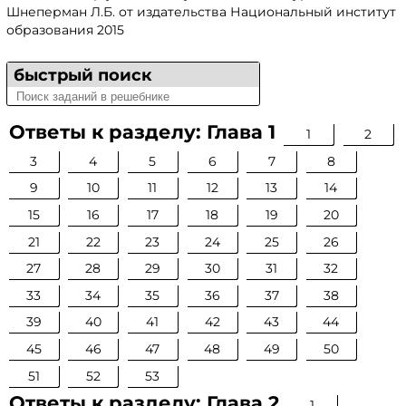
Шнеперман Л.Б. от издательства Национальный институт
образования 2015
быстрый поиск
Ответы к разделу: Глава 1
1
2
3
4
5
6
7
8
9
10
11
12
13
14
15
16
17
18
19
20
21
22
23
24
25
26
27
28
29
30
31
32
33
34
35
36
37
38
39
40
41
42
43
44
45
46
47
48
49
50
51
52
53
Ответы к разделу: Глава 2
1